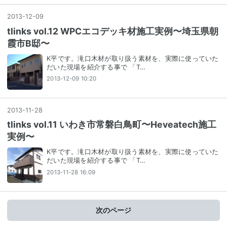
2013
-
12
-
09
tlinks vol.12 WPCエコデッキ材施工実例〜埼玉県朝
霞市B邸〜
K平です。滝口木材が取り扱う素材を、実際に使っていた
だいた現場を紹介する事で 「T…
2013-12-09 10:20
2013
-
11
-
28
tlinks vol.11 いわき市常磐白鳥町〜Heveatech施工
実例〜
K平です。滝口木材が取り扱う素材を、実際に使っていた
だいた現場を紹介する事で 「T…
2013-11-28 16:09
次のページ