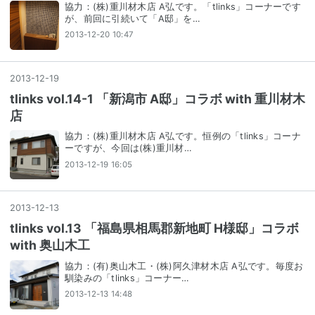
協力：(株)重川材木店 A弘です。「tlinks」コーナーです
が、前回に引続いて「A邸」を…
2013-12-20 10:47
2013
-
12
-
19
tlinks vol.14-1 「新潟市 A邸」コラボ with 重川材木
店
協力：(株)重川材木店 A弘です。恒例の「tlinks」コーナ
ーですが、今回は(株)重川材…
2013-12-19 16:05
2013
-
12
-
13
tlinks vol.13 「福島県相馬郡新地町 H様邸」コラボ
with 奥山木工
協力：(有)奥山木工・(株)阿久津材木店 A弘です。毎度お
馴染みの「tlinks」コーナー…
2013-12-13 14:48